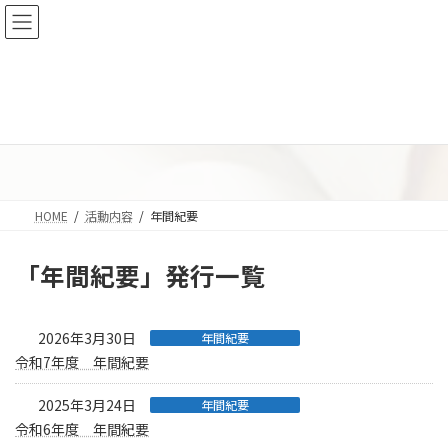
コ
ナ
ン
ビ
テ
ゲ
ン
ー
ツ
シ
へ
ョ
年間紀要
ス
ン
キ
に
ッ
移
プ
動
HOME
活動内容
年間紀要
「年間紀要」発行一覧
2026年3月30日
年間紀要
令和7年度 年間紀要
2025年3月24日
年間紀要
令和6年度 年間紀要