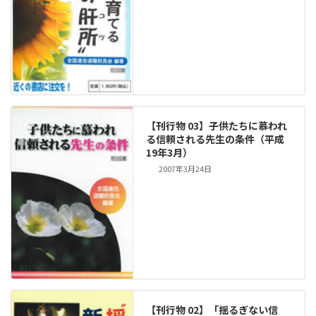
【刊行物 03】子供たちに慕われ
る信頼される先生の条件（平成
19年3月）
2007年3月24日
【刊行物 02】「揺るぎない信