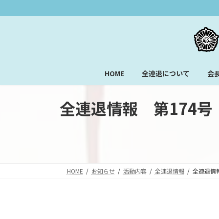
コ
ナ
ン
ビ
テ
ゲ
ン
ー
ツ
シ
へ
ョ
HOME
全連退について
会
ス
ン
キ
に
ッ
移
全連退情報 第174号
プ
動
HOME
お知らせ
活動内容
全連退情報
全連退情