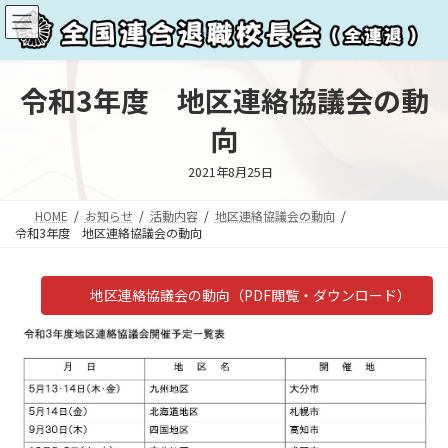
コ
ナ
ン
ビ
テ
ゲ
ン
ー
ツ
シ
令和3年度 地区連絡協議会の動
へ
ョ
ス
ン
向
キ
に
ッ
移
2021年8月25日
プ
動
HOME
お知らせ
活動内容
地区連絡協議会の動向
令和3年度 地区連絡協議会の動向
地区連絡協議会の動向（PDF閲覧・ダウンロード）