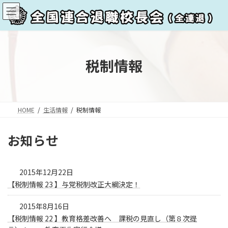
コ
ナ
ン
ビ
テ
ゲ
ン
ー
ツ
シ
へ
ョ
税制情報
ス
ン
キ
に
ッ
移
プ
動
HOME
生活情報
税制情報
お知らせ
2015年12月22日
【税制情報 23 】与党税制改正大綱決定！
2015年8月16日
【税制情報 22 】教育格差改善へ 課税の見直し（第８次提