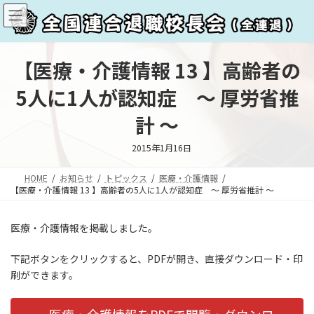
コ
ナ
ン
ビ
テ
ゲ
ン
ー
ツ
シ
【医療・介護情報 13 】高齢者の
へ
ョ
5人に1人が認知症 ～ 厚労省推
ス
ン
キ
に
計 ～
ッ
移
プ
動
2015年1月16日
HOME
お知らせ
トピックス
医療・介護情報
【医療・介護情報 13 】高齢者の5人に1人が認知症 ～ 厚労省推計 ～
医療・介護情報を掲載しました。
下記ボタンをクリックすると、PDFが開き、直接ダウンロード・印
刷ができます。