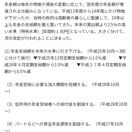
年金額は毎年の物価や賃金の変動に応じて、翌年度の年金額が増
減される仕組みになっている。平成12年度から14年度にかけ物価
が下がったが、当時の政府は高齢者の暮らしに配慮して、10年以
上も年金の支給額を据え置いてきた。本来の算出額より2.5％の高
い水準（特例水準）[年間約１兆円]となっている。大きく分けて、
次の改定が行われることに決まった。
(1) 年金支給額を本来の水準に引き下げる。（平成25年10月～3回
に分けて施行）▼平成25年12月定期支給期から1.0％減 ▼平
成26年４月定期支給期から1.0％減 ▼平成２７年４月定期支給
期から0.5％減
（2）年金受給に必要な加入期間を短縮する。（平成28年10月
～）
（3）低所得の年金受給者への給付金を創設する。（平成28年10月
～）
（4）パートなどへの厚生年金適用を創設する。（平成27年10月
～）