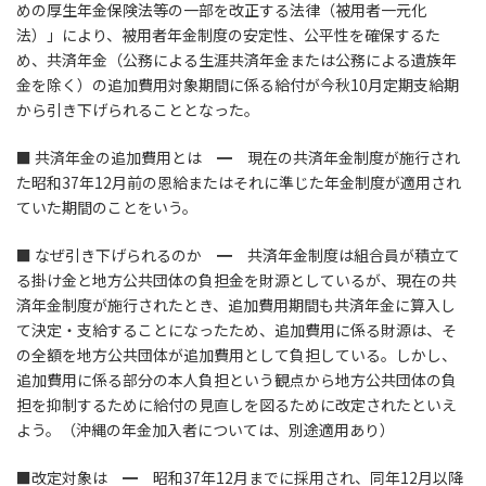
めの厚生年金保険法等の一部を改正する法律（被用者一元化
法）」により、被用者年金制度の安定性、公平性を確保するた
め、共済年金（公務による生涯共済年金または公務による遺族年
金を除く）の追加費用対象期間に係る給付が今秋10月定期支給期
から引き下げられることとなった。
■ 共済年金の追加費用とは ━ 現在の共済年金制度が施行され
た昭和37年12月前の恩給またはそれに準じた年金制度が適用され
ていた期間のことをいう。
■ なぜ引き下げられるのか ━ 共済年金制度は組合員が積立て
る掛け金と地方公共団体の負担金を財源としているが、現在の共
済年金制度が施行されたとき、追加費用期間も共済年金に算入し
て決定・支給することになったため、追加費用に係る財源は、そ
の全額を地方公共団体が追加費用として負担している。しかし、
追加費用に係る部分の本人負担という観点から地方公共団体の負
担を抑制するために給付の見直しを図るために改定されたといえ
よう。（沖縄の年金加入者については、別途適用あり）
■改定対象は ━ 昭和37年12月までに採用され、同年12月以降