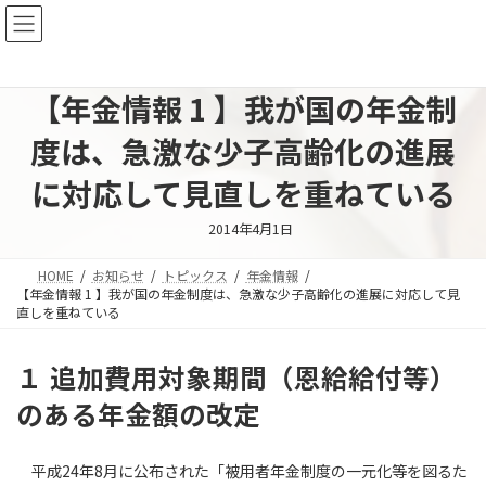
コ
ナ
ン
ビ
テ
ゲ
ン
ー
ツ
シ
【年金情報 1 】我が国の年金制
へ
ョ
度は、急激な少子高齢化の進展
ス
ン
キ
に
に対応して見直しを重ねている
ッ
移
プ
動
2014年4月1日
HOME
お知らせ
トピックス
年金情報
【年金情報 1 】我が国の年金制度は、急激な少子高齢化の進展に対応して見
直しを重ねている
１ 追加費用対象期間（恩給給付等）
のある年金額の改定
平成24年8月に公布された「被用者年金制度の一元化等を図るた