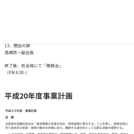
表。
11、「全連退の歌」斉唱
12、その他
13、閉会の辞
高橋亮一副会長
終了後、別会場にて「懇親会」
（PM 4:30-）
平成20年度事業計画