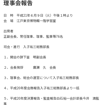
理事会報告
日 時 平成21年６月９日（火）午後１時より
会 場 江戸東京博物館一階学習室
出席者
正副会長、常任理事、理事、監事等76名
司会・進行 入子祐三総務部長
１、開会の辞下釜 明副会長
２、会長挨拶 廣瀬 久 会長
３、理事会、総会の運営について入子祐三総務部長
４、平成20年度会務報告入子祐三総務部長より一括
５、平成20年度決算報告・監査報告白石裕一会計部長今井 満監
事