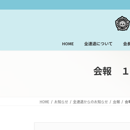
コ
ナ
ン
ビ
テ
ゲ
ン
ー
ツ
シ
へ
ョ
HOME
全連退について
会
ス
ン
キ
に
ッ
移
プ
動
会報 １
HOME
お知らせ
全連退からのお知らせ
会報
会