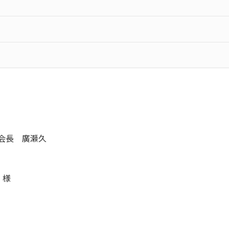
 会長 廣瀬久
 様