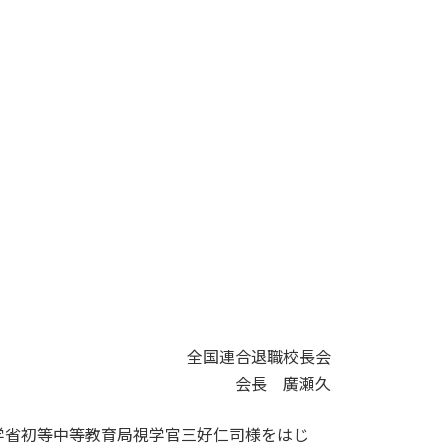
全国連合退職校長会
会長 廣瀬久
学省初等中等教育局視学官三好仁司様をはじ