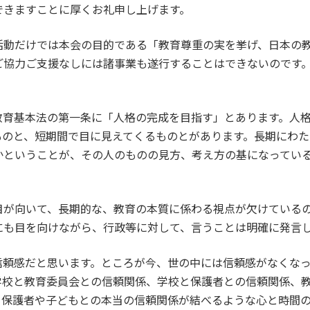
できますことに厚くお礼申し上げます。
活動だけでは本会の目的である「教育尊重の実を挙げ、日本の
ご協力ご支援なしには諸事業も遂行することはできないのです
教育基本法の第一条に「人格の完成を目指す」とあります。人
ものと、短期間で目に見えてくるものとがあります。長期にわ
かということが、その人のものの見方、考え方の基になってい
。
目が向いて、長期的な、教育の本質に係わる視点が欠けている
にも目を向けながら、行政等に対して、言うことは明確に発言
信頼感だと思います。ところが今、世の中には信頼感がなくな
学校と教育委員会との信頼関係、学校と保護者との信頼関係、
と保護者や子どもとの本当の信頼関係が結べるような心と時間