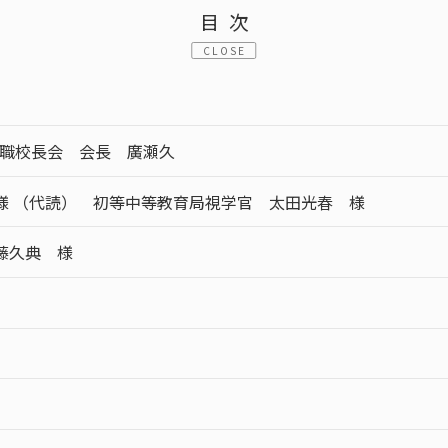
目次
CLOSE
退職校長会 会長 廣瀬久
様 （代読） 初等中等教育局視学官 太田光春 様
藤久典 様