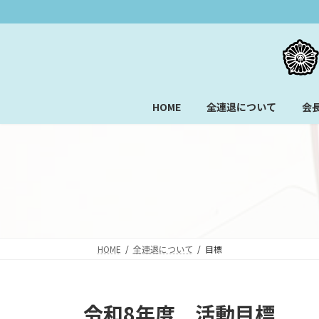
コ
ナ
ン
ビ
テ
ゲ
ン
ー
ツ
シ
へ
ョ
HOME
全連退について
会
ス
ン
キ
に
ッ
移
プ
動
HOME
全連退について
目標
令和8年度 活動目標