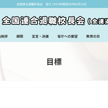
全国連合退職校長会 設立 1965年(昭和40年)6月10日
長挨拶
綱領
宣言・決議
省庁への要望
教育の日
目標